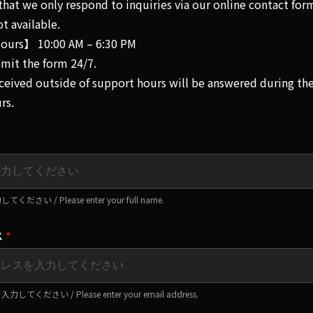
that we only respond to inquiries via our online contact for
t available.
urs】 10:00 AM – 6:30 PM
mit the form 24/7.
eceived outside of support hours will be answered during th
rs.
さい / Please enter your full name.
ス
*
ください / Please enter your email address.