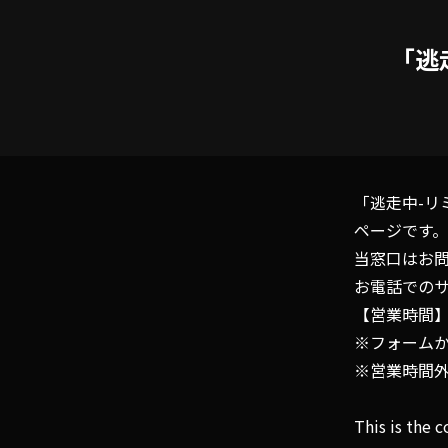
「逃
「逃走中-リ
ページです。
当窓口はお
お電話での
【営業時間】 10
※フォームか
※営業時間
This is the 