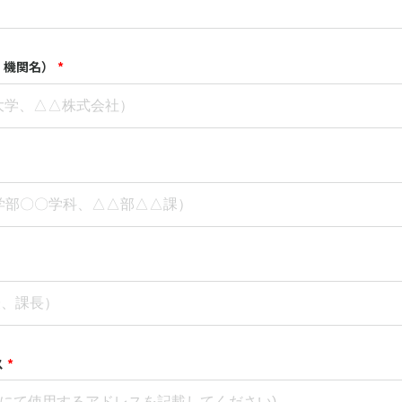
・機関名）
*
ス
*