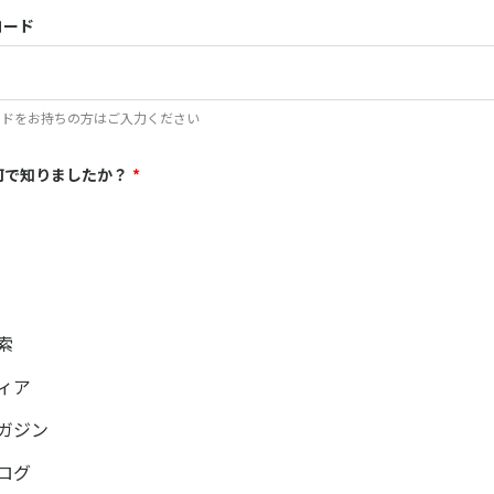
コード
ードをお持ちの方はご入力ください
何で知りましたか？
*
索
ディア
ガジン
ブログ