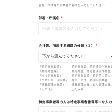
会社・団体等の事業者の名称を入力してください
部署・所属名
*
会社等、所属する組織の分類（１）
*
「特定事業者等」 ：特定事業者、特定連鎖化事業
「特定荷主等」 ：特定荷主、認定管理統括荷主
「未指定事業者」 ：特定事業者等、特定荷主等に
「エネルギー供給業」：電気・ガス・熱供給事業者
「運転管理会社等」 ：運転管理会社、ビル管理会社
「その他」 ：上記以外
特定事業者等の方は特定事業者番号等※を入力