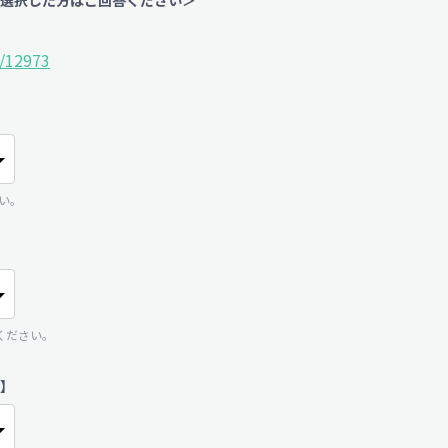
l/12973
い。
ください。
】