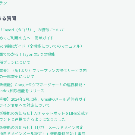
ラン
ある質問
「Tayori（タヨリ）」の特徴について
めてご利用の方へ 簡単ガイド
ayori機能ガイド（全機能についてのマニュアル）
画でわかる！Tayoriの5つの機能
種プランについて
重要】（9/1より）フリープランの提供サービス内
の一部変更について
新機能】Googleタグマネージャーとの連携機能・
oindex解除機能をリリース
重要】2024年2月以降、Gmailのメール送信者ガイ
ライン変更への対応について
新機能のお知らせ】AIチャットボットをLINE公式ア
ウントと連携できるようになりました
新機能のお知らせ】11/27「メールドメイン設定
独自ドメインメール設定）」機能提供開始｜事前