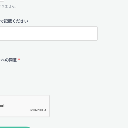
できません。
で記載ください
ーへの同意
*