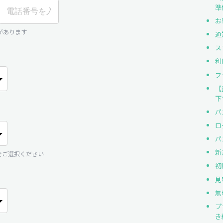
準
お
があります
通
ス
利
フ
【
下
パ
ロ
パ
新
数をご選択ください
初
見
無
プ
き