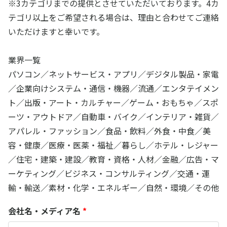
※3カテゴリまでの提供とさせていただいております。4カ
テゴリ以上をご希望される場合は、理由と合わせてご連絡
いただけますと幸いです。
業界一覧
パソコン／ネットサービス・アプリ／デジタル製品・家電
／企業向けシステム・通信・機器／流通／エンタテイメン
ト／出版・アート・カルチャー／ゲーム・おもちゃ／スポ
ーツ・アウトドア／自動車・バイク／インテリア・雑貨／
アパレル・ファッション／食品・飲料／外食・中食／美
容・健康／医療・医薬・福祉／暮らし／ホテル・レジャー
／住宅・建築・建設／教育・資格・人材／金融／広告・マ
ーケティング／ビジネス・コンサルティング／交通・運
輸・輸送／素材・化学・エネルギー／自然・環境／その他
会社名・メディア名
*