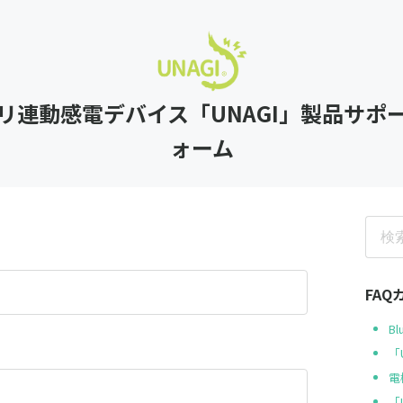
リ連動感電デバイス「UNAGI」製品サポ
ォーム
FA
B
「
電
「