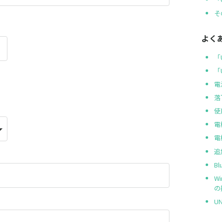
そ
よく
「
「
電
落
使
電
電
追
B
W
の
U