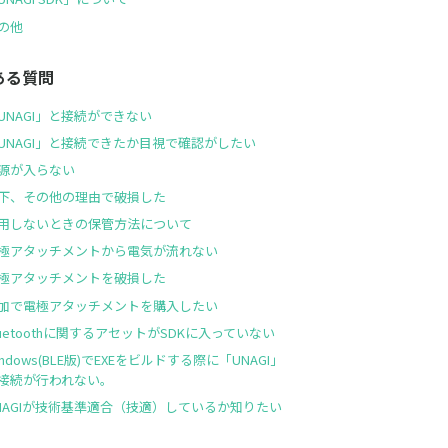
の他
ある質問
UNAGI」と接続ができない
UNAGI」と接続できたか目視で確認がしたい
源が入らない
下、その他の理由で破損した
用しないときの保管方法について
極アタッチメントから電気が流れない
極アタッチメントを破損した
加で電極アタッチメントを購入したい
luetoothに関するアセットがSDKに入っていない
indows(BLE版)でEXEをビルドする際に「UNAGI」
接続が行われない。
NAGIが技術基準適合（技適）しているか知りたい