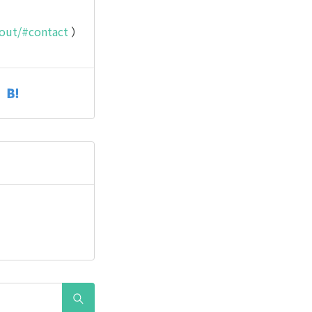
bout/#contact
）