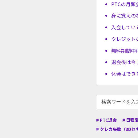
PTCの月
身に覚えの
入会してい
クレジット
無料期間中
退会後は今
休会はでき
# PTC退会
# 日程
# クレカ失敗（3Dセ