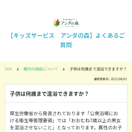
【キッズサービス アンダの森】よくあるご
質問
TOP
館内の施設について
子供は何歳まで混浴できますか？
最終更新日 : 2022/08/01
子供は何歳まで混浴できますか？
厚生労働省から発表されております「公衆浴場にお
ける衛生等管理要領」では「おおむね7歳以上の男女
を混浴させないこと」となっております。異性のお子