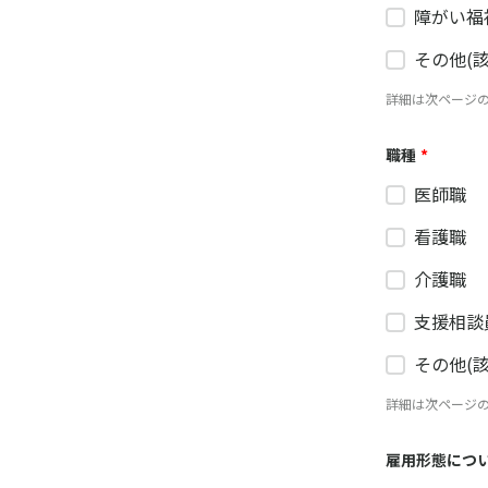
障がい福
その他(
詳細は次ページの
職種
*
医師職
看護職
介護職
支援相談
その他(
詳細は次ページの
雇用形態につ