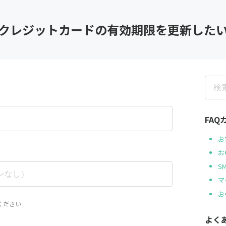
クレジットカードの有効期限を更新した
FA
お
お
S
マ
お
ください
よく