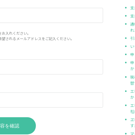
支
支
通
れ
をお入れください。
引
希望されるメールアドレスをご記入ください。
い
申
申
か
現
替
エ
か
エ
社
ヱ
す
容を確認
マ