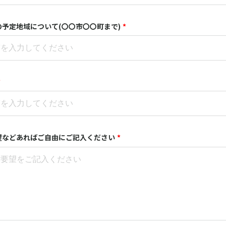
予定地域について(〇〇市〇〇町まで)
*
*
望などあればご自由にご記入ください
*