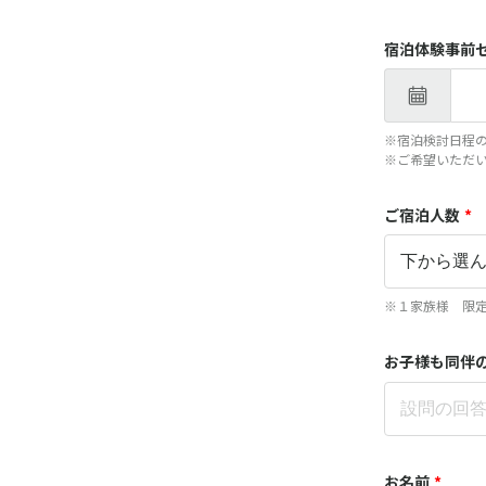
宿泊体験事前
※宿泊検討日程
※ご希望いただ
ご宿泊人数
*
※１家族様 限
お子様も同伴
お名前
*