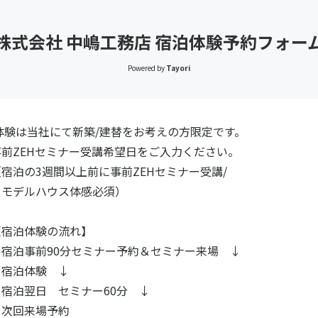
株式会社 中嶋工務店 宿泊体験予約フォー
Powered by
Tayori
当社にて新築/建替をお考えの方限定です。
セミナー受講希望日をご入力ください。
週間以上前に事前ZEHセミナー受講/
ハウス体感必須）
体験の流れ】
前90分セミナー予約＆セミナー来場 ↓
体験 ↓
日 セミナー60分 ↓
来場予約