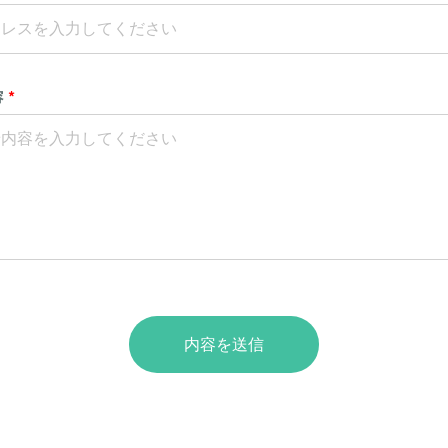
容
*
内容を送信