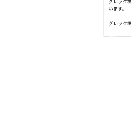
グレック
います。
グレック
■弊社で
ク株式会
会員個人
■このプ
スのみで
(範囲は下
■本規約
2項に規定
■本規約
2項に規定
■その他
■グレッ
ことがで