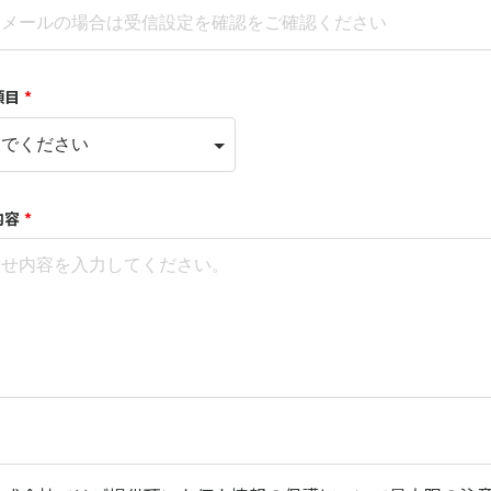
項目
*
内容
*