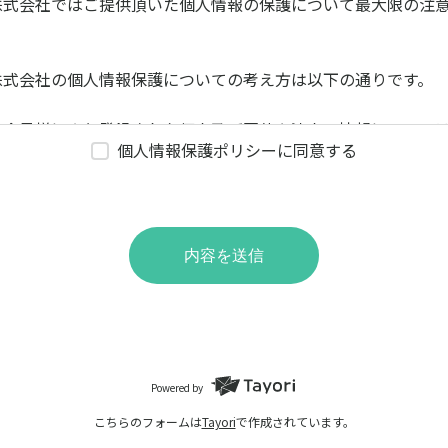
株式会社ではご提供頂いた個人情報の保護について最大限の注
株式会社の個人情報保護についての考え方は以下の通りです。
は会員様により登録された個人及び団体や法人の情報について
個人情報保護ポリシーに同意する
社 において最先端の機能やサービスを開発・提供するためにの
情報の保護に細心の注意を払うものとします。
ライバシーポリシーの適用範囲は、グレック株式会社 で提供さ
あります。
記、第1項に規定)
内容を送信
に明記された場合を除き、目的以外の利用は致しません。(目的
)
に明記された場合を除き、第三者への開示は致しません。(管理
)
本規約に規定された方法での適切な管理を定期的に行います。
Powered by
ク株式会社は利用者の許可なくして、プライバシーポリシーの
こちらのフォームは
Tayori
で作成されています。
きます。