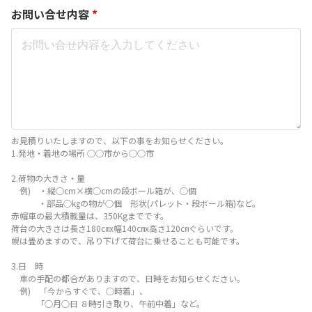
お問い合せ内容
*
お見積りいたしますので、以下の事をお知らせください。
1.発地・着地の場所 ○○市から○○市
2.荷物の大きさ・量
例) ・縦○cm×横○cmの段ボール箱が、○個
・部品○㎏の物が○個 形状(パレット・段ボール箱)など。
赤帽車の最大積載量は、350Kgまでです。
荷台の大きさは長さ180㎝x幅140㎝x高さ120㎝ぐらいです。
幌は畳めますので、吊り下げて荷台に乗せることも可能です。
3.日 時
車の手配の都合がありますので、日時をお知らせください。
例) 「今からすぐで、○時着」、
「○月○日 ８時引き取り、午前中着」など。