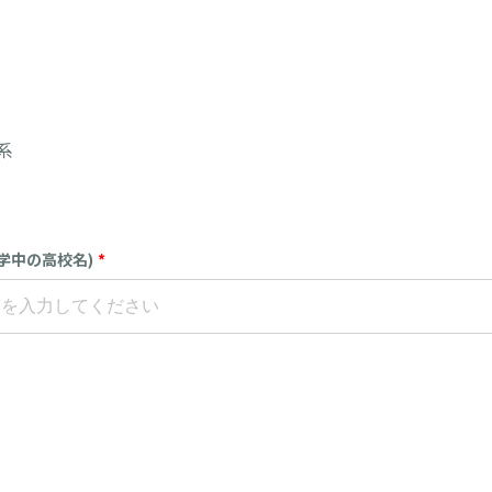
系
学中の高校名)
*