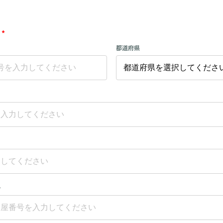
*
都道府県
号