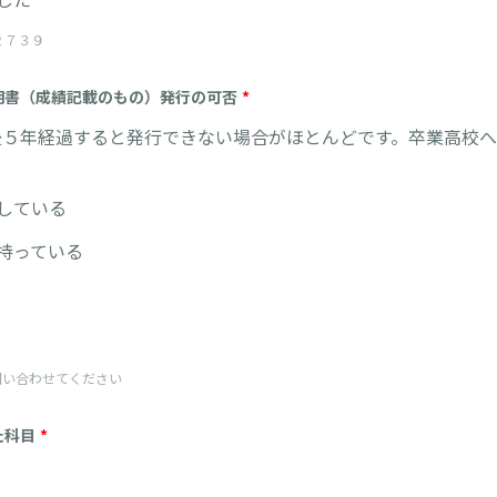
２７３９
明書（成績記載のもの）発行の可否
*
後５年経過すると発行できない場合がほとんどです。卒業高校
している
持っている
問い合わせてください
た科目
*