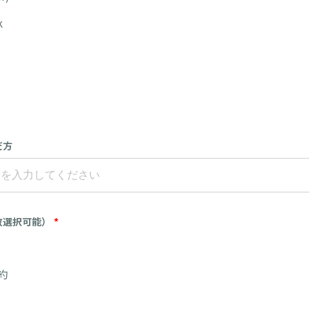
k
だ方
数選択可能）
*
約