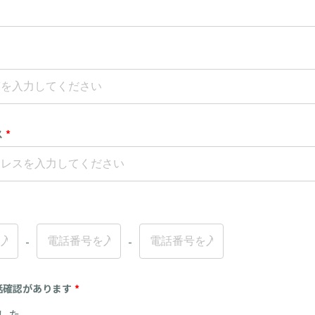
ス
*
-
-
話確認があります
*
した