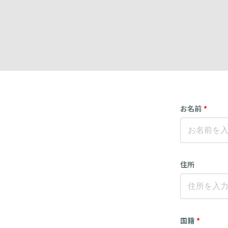
お名前
*
住所
国籍
*