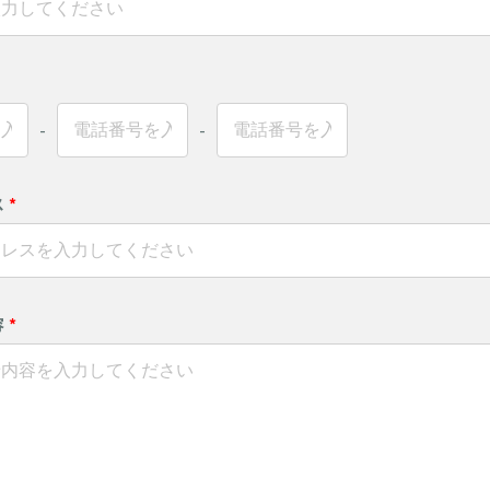
-
-
ス
*
容
*