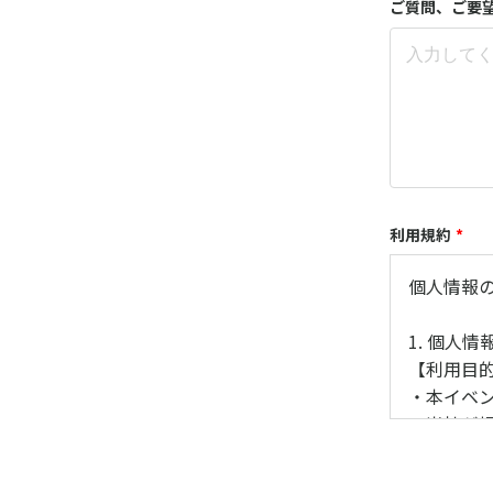
ご質問、ご要
利用規約
*
個人情報
1. 個人
【利用目
・本イベ
・当社が
の広告・
・当社及