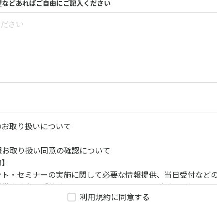
望などあればご自由にご記入ください
のお取り扱いについて
情報お取り扱い同意の確認について
的】
ント・セミナーの実施に関して必要な情報提供、当日受付など
提供するウェブサイト、コンテンツ、メールマガジン、セミナ
利用規約に同意する
宣伝メールのアクセスログ情報による視聴傾向分析
び当社と共同してイベント・セミナー等を行う第三者（以下「