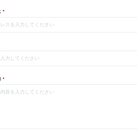
ス
*
容
*