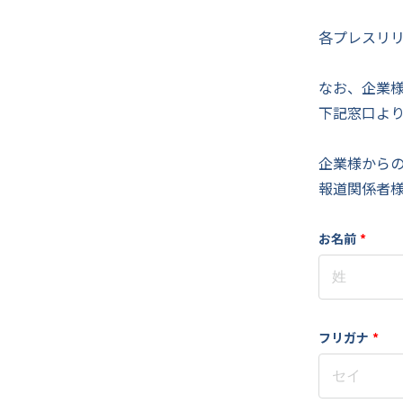
各プレスリ
なお、企業
下記窓口よ
企業様から
報道関係者
お名前
*
フリガナ
*