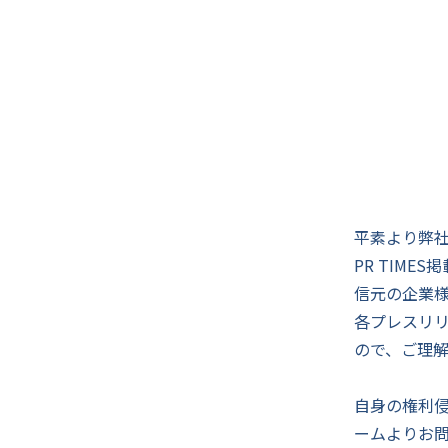
平素より弊社
PR TIM
信元の企業
各プレスリ
ので、ご理
自身の権利
ームよりお