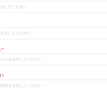
ス
*
容
*