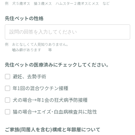
例 犬５歳オス 猫３歳メス ハムスター２歳オスとメス など
先住ペットの性格
例 おとなしくて人見知りありません。
嚙み癖があります 等
先住ペットの医療済みにチェックしてください。
避妊、去勢手術
年1回の混合ワクチン接種
犬の場合→年1会の狂犬病予防接種
猫の場合→エイズ･白血病検査共に陰性
ご家族(同居人を含む)構成と年齢層について