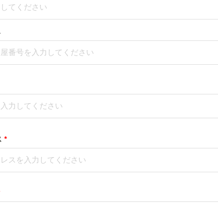
号
ス
*
*