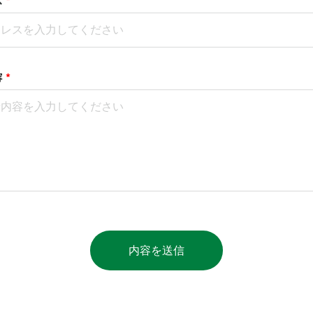
容
*
内容を送信