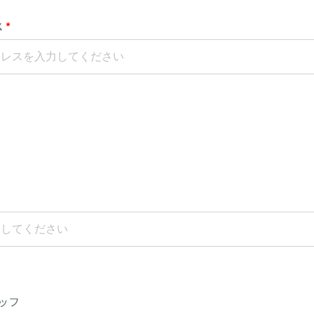
ス
*
ッフ