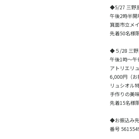
◆5/27 
午後2時半開
箕面市立メ
先着50名様
◆５/28 
午後1時～午
アトリエリュ
6,000円（
リュシオル
手作りの美
先着15名様
◆お振込み先
番号 5615