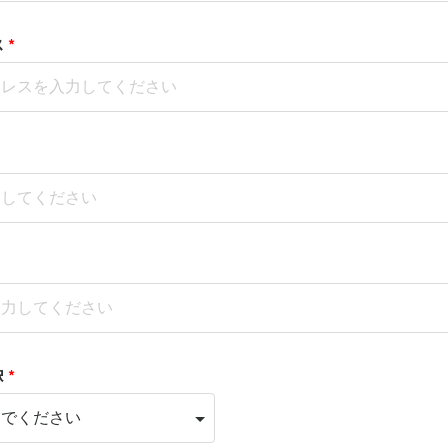
ス
*
択
*