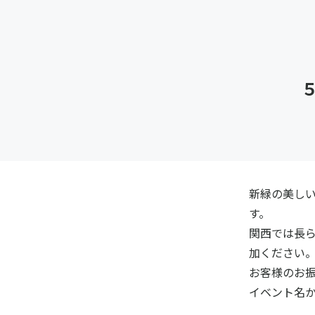
５/
新緑の美し
す。
関西では長
加ください
お客様のお
イベント名