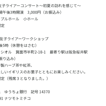
三野友子ライアーコンサート～初夏の訪れを感じて～
場午後3時開演 3,000円（お振込み）
イプルホール 小ホール
限定
三野友子ライアーワークショップ
後5時（休憩をはさむ）
シオル 箕面市半町2-18-1 最寄り駅は阪急桜井駅
お振り込み）
特製ハーブ茶や紅茶、
味しいイギリスのお菓子とともにお楽しみください。
限定（残席３となりました。）
 ゆうちょ銀行 記号 14370
5491 ナツモトミチコ