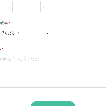
-
-
の商品
*
容
*