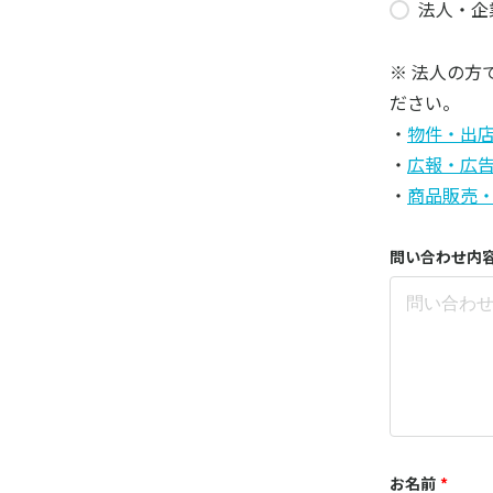
法人・企
※ 法人の
ださい。
・
物件・出
・
広報・広
・
商品販売
問い合わせ内
お名前
*