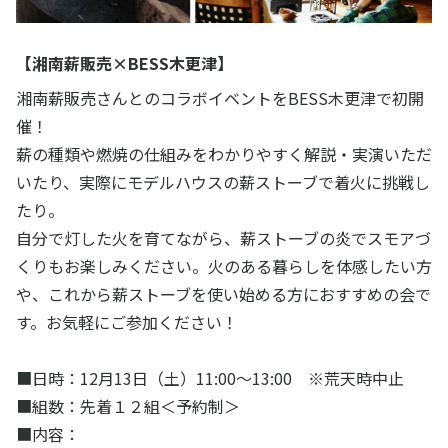
【湘南薪販売×BESS木更津】
湘南薪販売さんとのコラボイベントをBESS木更津で初開
催！
薪の種類や燃焼の仕組みをわかりやすく解説・実演いただ
いたり、実際にモデルハウスの薪ストーブで着火に挑戦し
たり。
自分で灯した火を育てながら、薪ストーブの炎でスモアづ
くりもお楽しみください。火のある暮らしを体感したい方
や、これから薪ストーブを使い始める方におすすめの会で
す。お気軽にご参加ください！
■日時：12月13日（土）11:00～13:00 ※荒天時中止
■組数：先着１２組＜予約制＞
■内容：