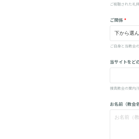
ご視聴された礼
ご関係
*
ご自身と当教会
当サイトをど
捜真教会の案内/
お名前（教会