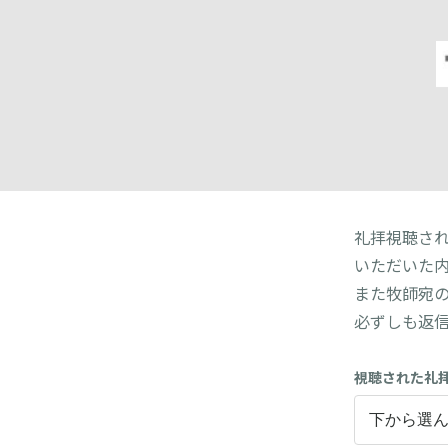
礼拝視聴さ
いただいた
また牧師宛
必ずしも返
視聴された礼