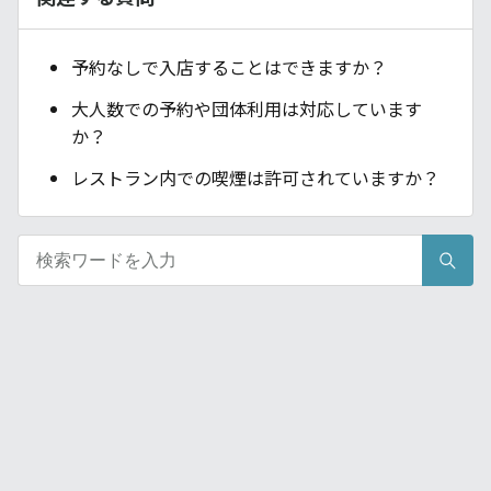
予約なしで入店することはできますか？
大人数での予約や団体利用は対応しています
か？
レストラン内での喫煙は許可されていますか？