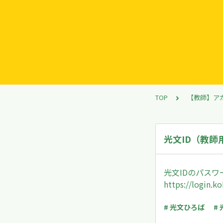
TOP
【教師】ア
光文ID（教
光文IDのパス
https://login.k
# 光文ひろば
# 