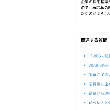
企業の採用基準
ので、再応募の
だくのがよろし
関連する質問
「WEBで
WEB応募
応募完了の
応募後に企
企業から連
選考状況を