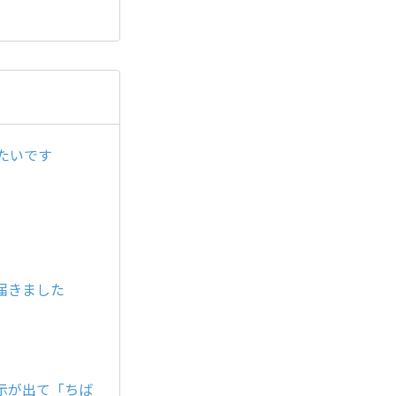
たいです
届きました
示が出て「ちば