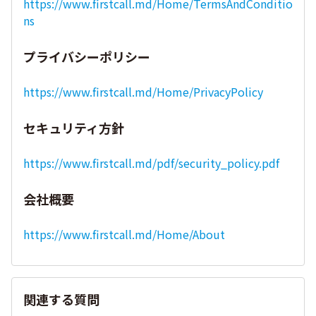
https://www.firstcall.md/Home/TermsAndConditio
ns
プライバシーポリシー
https://www.firstcall.md/Home/PrivacyPolicy
セキュリティ方針
https://www.firstcall.md/pdf/security_policy.pdf
会社概要
https://www.firstcall.md/Home/About
関連する質問