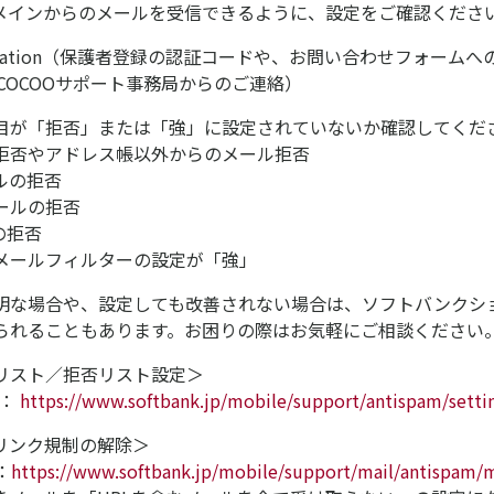
メインからのメールを受信できるように、設定をご確認くださ
education（保護者登録の認証コードや、お問い合わせフォームへ
jp（COCOOサポート事務局からのご連絡）
目が「拒否」または「強」に設定されていないか確認してくだ
拒否やアドレス帳以外からのメール拒否
ルの拒否
ールの拒否
の拒否
メールフィルターの設定が「強」
明な場合や、設定しても改善されない場合は、ソフトバンクシ
られることもあります。お困りの際はお気軽にご相談ください
リスト／拒否リスト設定＞
 ：
https://www.softbank.jp/mobile/support/antispam/setti
Lリンク規制の解除＞
：
https://www.softbank.jp/mobile/support/mail/antispam/m