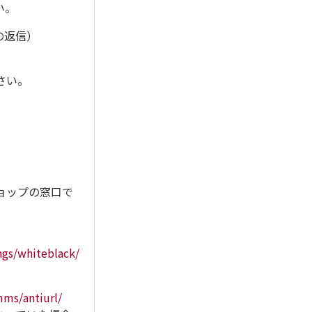
い。
の返信）
さい。
ョップの窓口で
。
ngs/whiteblack/
ms/antiurl/