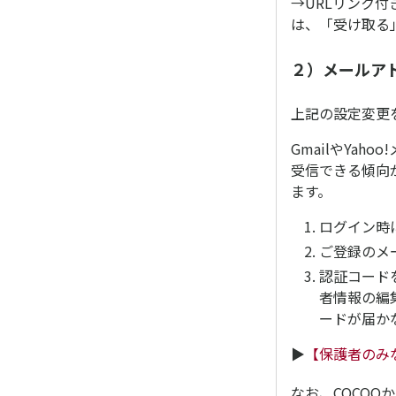
→URLリンク
は、「受け取る
２）メールア
上記の設定変更
GmailやYa
受信できる傾向
ます。
ログイン時
ご登録のメ
認証コード
者情報の編
ードが届か
▶︎
【保護者のみ
なお、COCO