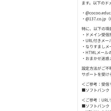
ます。以下のド
・@cocoo.
・@137.co.
特に、以下の項
・ドメイン受信
・URL付きメー
・なりすましメ
・HTMLメール
・おまかせ迷惑
設定方法がご不
サポートを受け
＜ご参考：受信
■ソフトバンク
＜ご参考：UR
■ソフトバンク