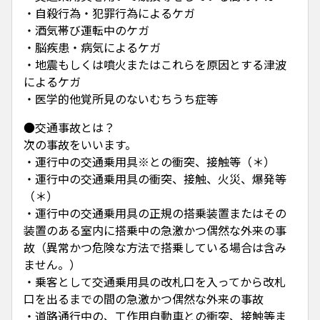
・自殺行為・犯罪行為によるケガ
・酒気帯び運転中のケガ
・脳疾患・病気によるケガ
・地震もしくは噴火またはこれらを原因とする津波
によるケガ
・医学的他覚所見のないむちうち症等
●交通事故とは？
次の事故をいいます。
・運行中の交通乗用具※との衝突、接触等（＊）
・運行中の交通乗用具の衝突、接触、火災、爆発等
（＊）
・運行中の交通乗用具の正規の搭乗装置またはその
装置のある室内に搭乗中の急激かつ偶然な外来の事
故（異常かつ危険な方法で搭乗している場合は含み
ません。）
・乗客として交通乗用具の改札口を入ってから改札
口を出るまでの間の急激かつ偶然な外来の事故
・道路通行中の、工作用自動車との衝突、接触等ま