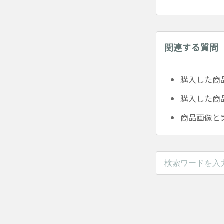
関連する質問
購入した商
購入した商
商品画像と