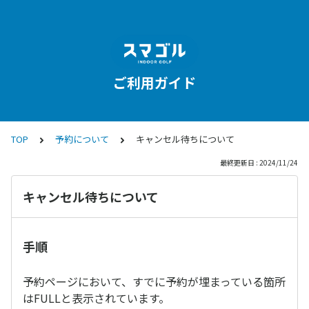
ご利用ガイド
TOP
予約について
キャンセル待ちについて
最終更新日 : 2024/11/24
キャンセル待ちについて
手順
予約ページにおいて、すでに予約が埋まっている箇所
はFULLと表示されています。