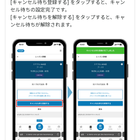
[キャンセル待ち登録する] をタップすると、キャン
セル待ちの設定完了です。
[キャンセル待ちを解除する] をタップすると、キャ
ンセル待ちが解除されます。