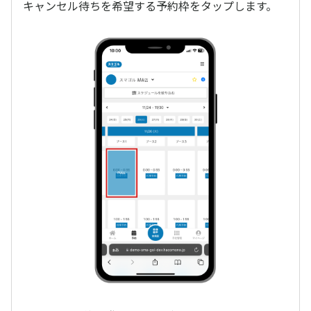
キャンセル待ちを希望する予約枠をタップします。