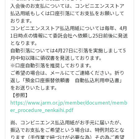
入会後のお支払については、コンビニエンスストア
払込用紙もしくは口座引落にてお支払をお願いして
おります。
コンビニエンスストア払込用紙については毎年、4月
1日時点の情報にて委託会社へ依頼し25日前後に発送
となります。
自動引落については4月27日に引落を実施しまして5
月中旬以降に領収書を発送しております。
※口座自動引落を推奨しております。
ご希望の場合は、メールにてご連絡ください。折り
返し「預金口座振替依頼書 自動払込利用申込書」
をお送りいたします。
【参照】
https://www.jarm.or.jp/member/document/memb
er_procedure_nenkaihi.pdf
尚、コンビニエンス払込用紙がお手元に届いたが、
振込でお支払をご希望という場合は、特例対応とな
ります（手作業で紐づけが必要な為）その為ご希望