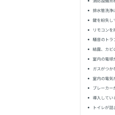
消防設備点
排水管洗浄
鍵を紛失し
リモコンを
騒音のトラ
結露、カビ
室内の電球
ガスがつか
室内の電気
ブレーカー
導入してい
トイレが詰