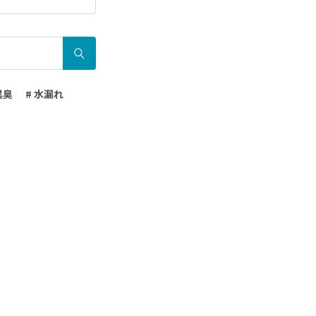
異臭
# 水漏れ