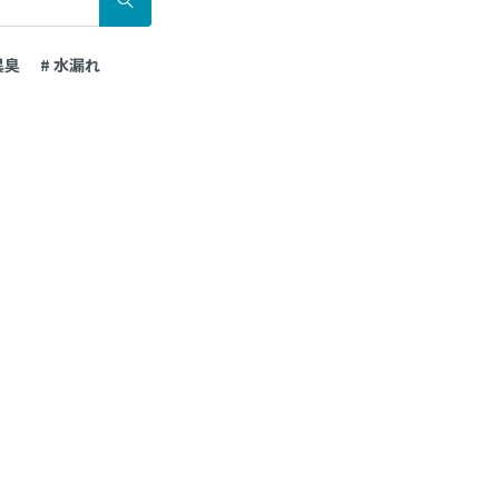
異臭
# 水漏れ