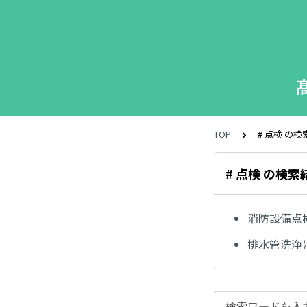
TOP
# 点検 の
# 点検 の検索
消防設備点
排水管洗浄