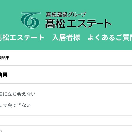
髙松エステート 入居者様 よくあるご質
検索結果
結果
検に立ち会えない
に立会できない