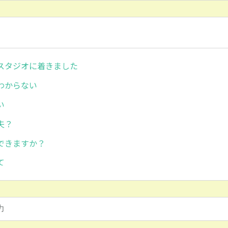
スタジオに着きました
わからない
い
夫？
できますか？
て