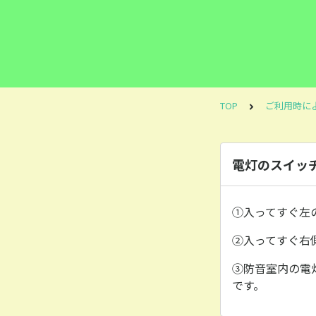
TOP
ご利用時に
電灯のスイッ
①入ってすぐ左
②入ってすぐ右
③防音室内の電
です。