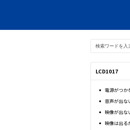
LCD1017
電源がつか
音声が出な
映像が出な
映像は出る