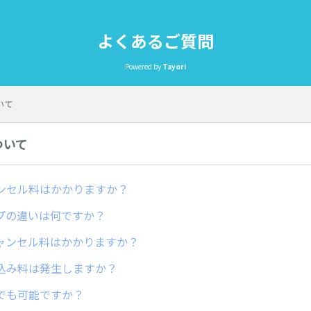
よくあるご質問
Powered by
Tayori
いて
ついて
ンセル料はかかりますか？
プの違いは何ですか？
ャンセル料はかかりますか？
込み料は発生しますか？
でも可能ですか？