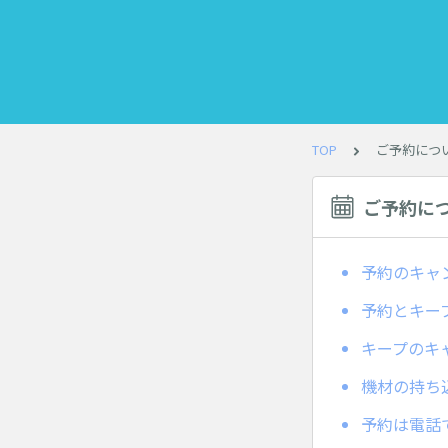
TOP
ご予約につ
ご予約に
予約のキャ
予約とキー
キープのキ
機材の持ち
予約は電話