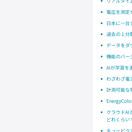
リアルタイ
電圧を測定
日本に一台
過去の１分
データをダ
機能のバー
AIが学習
わざわざ電
計測可能な
Energy
クラウドA
どれくらい
キュービク