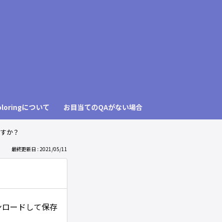
も
っ
と
見
loringについて
お目当てのQAがない場合
る
すか？
最終更新日 : 2021/05/11
ンロードして保存