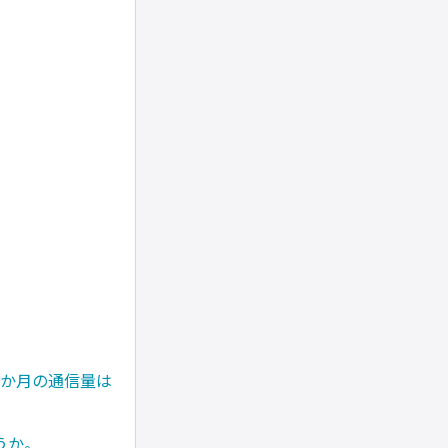
。
1か月の通信量は
うか。