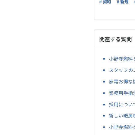
# 契約
# 新規
関連する質問
小野寺燃料
スタッフの
家電お得な
業務用手指
採用につい
新しい暖房
小野寺燃料