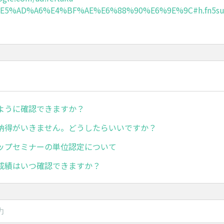
e/%E5%AD%A6%E4%BF%AE%E6%88%90%E6%9E%9C#h.fn5su
。
ように確認できますか？
納得がいきません。どうしたらいいですか？
ップセミナーの単位認定について
成績はいつ確認できますか？