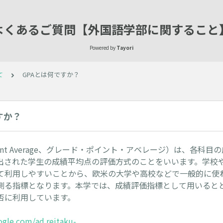
よくあるご質問【外国語学部に関すること
Powered by
Tayori
て
GPAとは何ですか？
すか？
 Point Average、グレード・ポイント・アベレージ）は、各科
出された学生の成績平均点の評価方式のことをいいます。学校
て利用しやすいことから、欧米の大学や高校などで一般的に使
測る指標となります。本学では、成績評価指標として用いると
否に利用しています。
oogle.com/ad.reitaku-