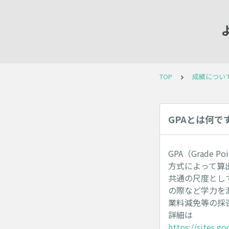
TOP
成績につい
GPAとは何で
GPA（Grade
方式によって算
共通の尺度とし
の際など学力を
業料減免等の採
詳細は
https://sites.g